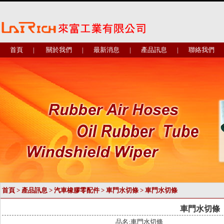
首頁
|
關於我們
|
最新消息
|
產品訊息
|
聯絡我們
首頁
>
產品訊息
>
汽車橡膠零配件
>
車門水切條
> 車門水切條
車門水切條
品名:車門水切條