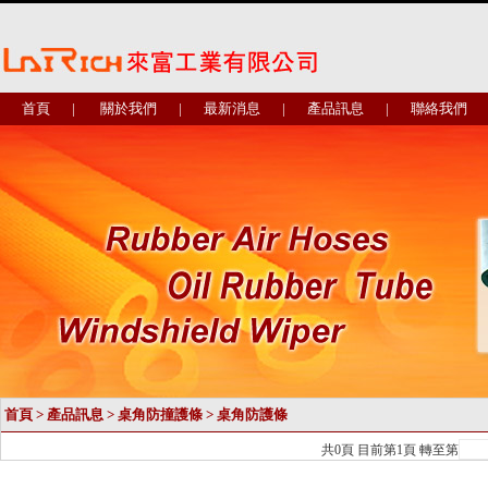
首頁
|
關於我們
|
最新消息
|
產品訊息
|
聯絡我們
首頁
>
產品訊息
>
桌角防撞護條
>
桌角防護條
共
0
頁 目前第
1
頁 轉至第