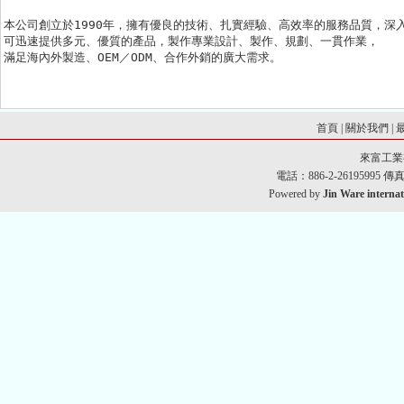
本公司創立於1990年，擁有優良的技術、扎實經驗、高效率的服務品質，深入
可迅速提供多元、優質的產品，製作專業設計、製作、規劃、一貫作業，

滿足海內外製造、OEM／ODM、合作外銷的廣大需求。
首頁
|
關於我們
|
來富工業
電話：886-2-26195995 傳真：8
Powered by
Jin Ware internat