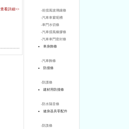
查看詳細>>
-前擋風玻璃鑲條
-汽車車窗呢槽
-車門水切條
-汽車擋風橡膠條
-汽車車門密封條
車身飾條
-汽車飾條
防撞條
-防護條
建材用防撞條
-防水隔音條
健身器具零配件
-防謢條