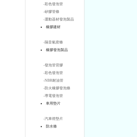
-彩色發泡管
-矽膠管條
-運動器材發泡製品
橡膠建材
-隔音氣密條
橡膠發泡製品
-發泡管背膠
-彩色發泡管
-NBR耐油管
-防火橡膠發泡條
-導電發泡管
車用墊片
-汽車燈墊片
防水條