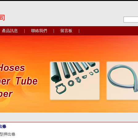
產品訊息
|
聯絡我們
|
留言板
|
出條
異型押出條