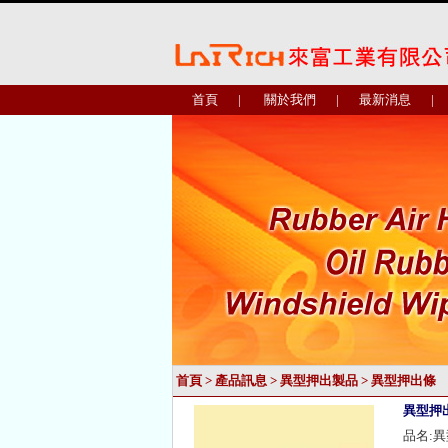
首頁
|
關於我們
|
最新消息
|
首頁
>
產品訊息
>
異型押出製品
>
異型押出條
異型押
品名: